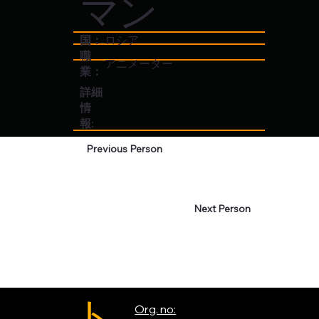
マン
国：
ロシア
職
アニメーター
業：
詳細
情
報:
Previous Person
Next Person
ト
Org. no: