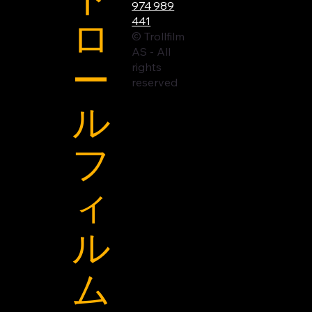
974 989
ロ
441
© Trollfilm
AS - All
ー
rights
reserved
ル
フ
ィ
ル
ム