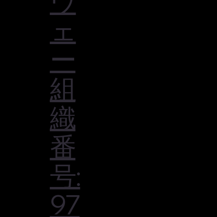
ウ
ェ
ー
組
織
番
号:
97