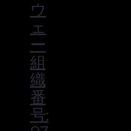
ウ
ェ
ー
組
織
番
号: