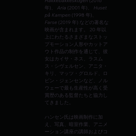
Hakkebakkeskogen
 (2016 
年)、 
Aria
 (2001 年)、 
Huset 
på Kampen
 (1998 年)、 
Farse
 (2019 年) などの著名な
映画が含まれます。 20 年以
上にわたるさまざまなストッ
プモーション人形やカットア
ウト作品の制作を通じて、彼
女はカイサ・ネス、ラスム
ス・シヴェルセン、アニタ・
キリ、マッツ・グロルド、ロ
ビン・ジェンセンなど、ノル
ウェーで最も生産性が高く受
賞歴のある監督たちと協力し
てきました。
ハンセン氏は映画制作に加
え、写真、暗室作業、アニメ
ーション講座の講師およびコ