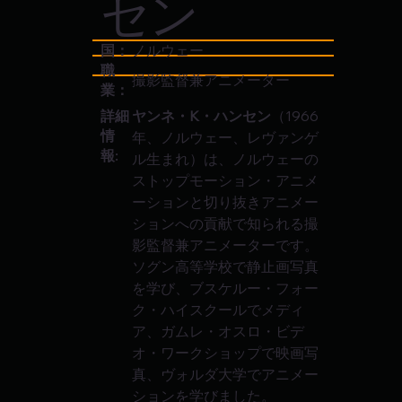
セン
国：
ノルウェー
職
撮影監督兼アニメーター
業：
ヤンネ・K・ハンセン
（1966
詳細
情
年、ノルウェー、レヴァンゲ
報:
ル生まれ）は、ノルウェーの
ストップモーション・アニメ
ーションと切り抜きアニメー
ションへの貢献で知られる撮
影監督兼アニメーターです。
ソグン高等学校で静止画写真
を学び、ブスケルー・フォー
ク・ハイスクールでメディ
ア、ガムレ・オスロ・ビデ
オ・ワークショップで映画写
真、ヴォルダ大学でアニメー
ションを学びました。