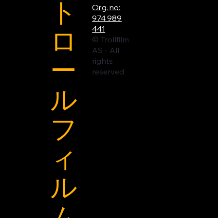
ト
Org. no:
974 989
ロ
441
© Trollfilm
AS - All
ー
rights
reserved
ル
フ
ィ
ル
ム