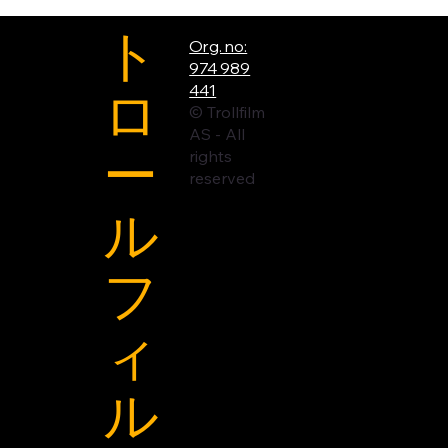
ト
Org. no:
974 989
ロ
441
© Trollfilm
AS - All
ー
rights
reserved
ル
フ
ィ
ル