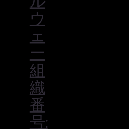
ル
ウ
ェ
ー
組
織
番
号: