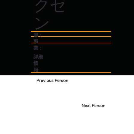
クセ
ン
国：
職
業：
詳細
情
報:
Previous Person
Next Person