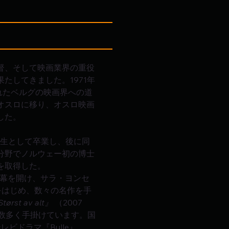
督、そして映画業界の重役
たしてきました。1971年
れたベルグの映画界への道
オスロに移り、オスロ映画
した。
期生として卒業し、後に同
分野でノルウェー初の博士
を取得した。
幕を開け、サラ・ヨンセ
）をはじめ、数々の名作を手
tørst av alt』
 （2007
も数多く手掛けています。国
レビドラマ『Bulle』