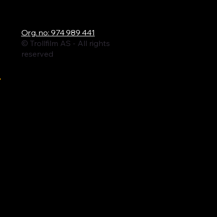
ロ
Org. no: 974 989 441
© Trollfilm AS - All rights
reserved
ル
ィ
ム