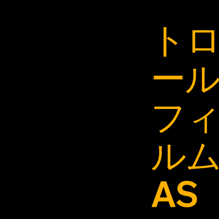
ト
ー
フ
ル
AS