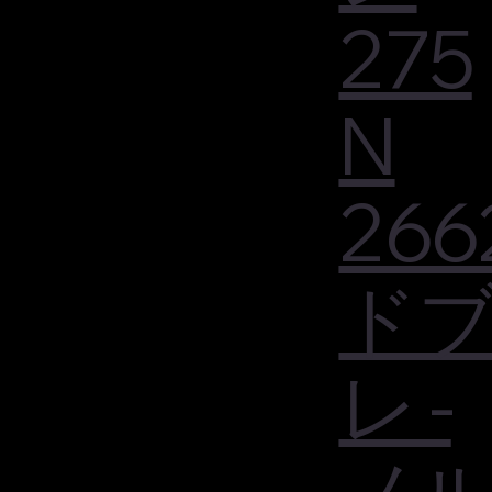
275
N
266
ド
レ -
ノ