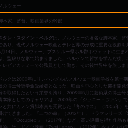
ノルウェー
脚本家、監督、映画業界の幹部
スタレ・スタイン・ベルグ
は、ノルウェーの著名な脚本家、監
であり、現代ノルウェー映画とテレビ界の形成に重要な役割を果
8月14日、ノルウェー、ブスケルー県ホル郡ホヴェットに生ま
は、型破りな形で始まりました。ベルゲンで哲学を学んだ後、
テレビアカデミーで公務員として働き、その後世界中を旅しま
ベルクは2000年にリレハンメルのノルウェー映画学校を第一
校の博士号奨学金受給者となった。映画を中心とした芸術開発
号を取得したという栄誉を誇り、2009年5月に芸術系の博士号
脚本家としてのキャリアは、2003年の
『ジョニー・ヴァン
』で
ンと共にカノン賞脚本賞を受賞した『冬のキス
』
 （2005年
掛けて
き
ました。『二つの命』（2012年）、ドラマシリーズ
『S
年）、『Occupied 
』
 （2017年）など、高い評価を得た作品
際的には、ドイツ映画『Zwei Leben』（2012年）やスイスのテ