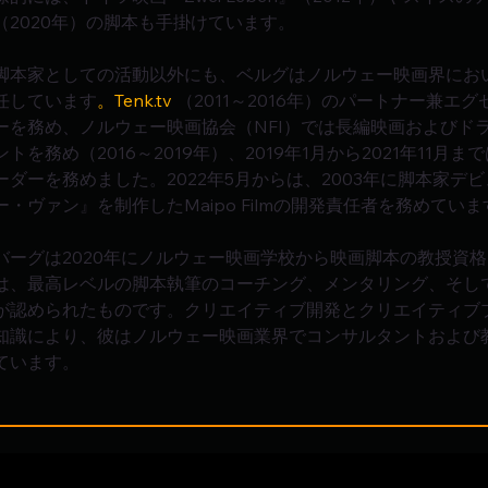
（2020年）の脚本も手掛けています。
脚本家としての活動以外にも、ベルグはノルウェー映画界にお
任しています
。Tenk.tv
 （2011～2016年）のパートナー兼
ーを務め、ノルウェー映画協会（NFI）では長編映画およびド
ントを務め（2016～2019年）、2019年1月から2021年11月
ーダーを務めました。2022年5月からは、2003年に脚本家デ
ー・ヴァン』を制作したMaipo Filmの開発責任者を務めていま
バーグは2020年にノルウェー映画学校から映画脚本の教授資
は、最高レベルの脚本執筆のコーチング、メンタリング、そし
が認められたものです。クリエイティブ開発とクリエイティブ
知識により、彼はノルウェー映画業界でコンサルタントおよび
ています。