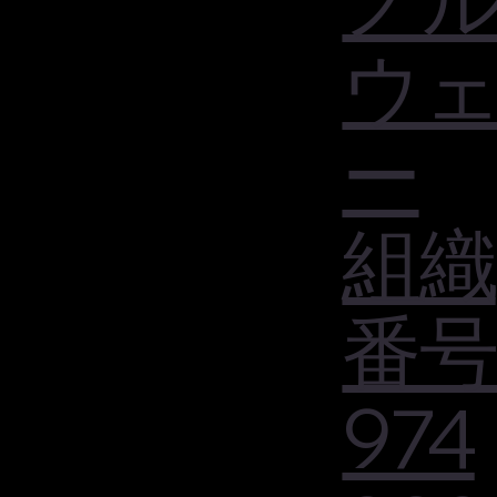
ウ
ー
組織
番号
974