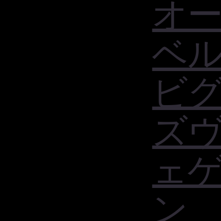
オ
ベ
ビ
ズ
ェ
ン