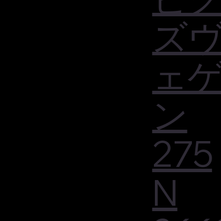
ズ
ェ
ン
275
N