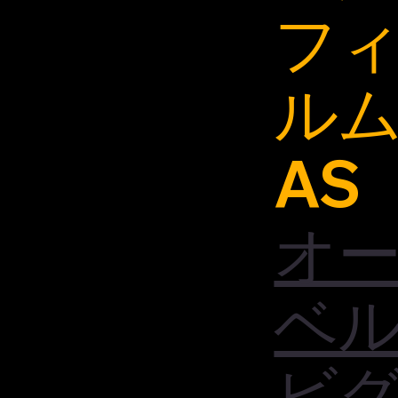
フ
ル
AS
オ
ベ
ビ