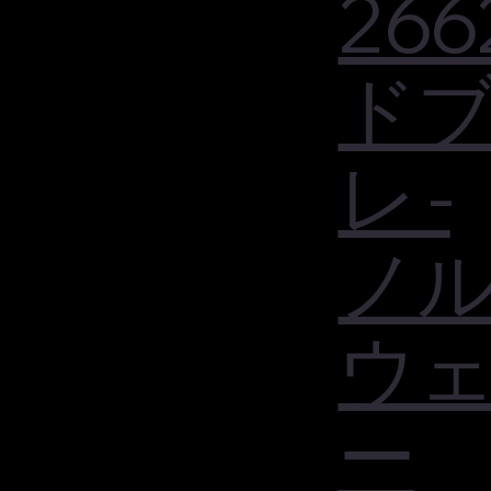
266
ド
レ -
ノ
ウ
ー