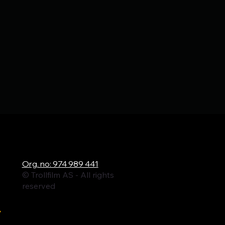
ロ
Org. no: 974 989 441
© Trollfilm AS - All rights
reserved
ル