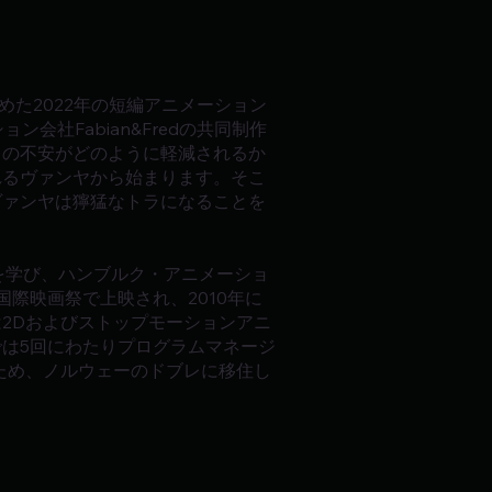
務めた2022年の短編アニメーション
ン会社Fabian&Fredの共同制作
らの不安がどのように軽減されるか
れるヴァンヤから始まります。そこ
ヴァンヤは獰猛なトラになることを
を学び、ハンブルク・アニメーショ
国際映画祭で上映され、2010年に
2Dおよびストップモーションアニ
は5回にわたりプログラムマネージ
制作のため、ノルウェーのドブレに移住し