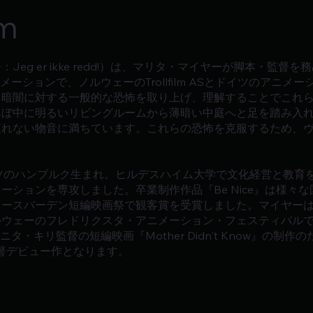
lm
eg er ikke redd!）は、マリタ・マイヤーが脚本・監督を
ションで、ノルウェーのTrollfilm ASとドイツのアニメーショ
、暗闇に対する一般的な恐怖を取り上げ、理解することでこれ
んぼ中に明るいリビングルームから薄暗い中庭へと足を踏み入
慣れない物音に満ちています。これらの恐怖を克服するため、
イツのハンブルク生まれ。ヒルデスハイム大学で文化経営と教育
ションを専攻しました。卒業制作作品『Be Nice』は様々な
ースバーデン短編映画祭で観客賞を受賞しました。マイヤーは
ルウェーのフレドリクスタ・アニメーション・フェスティバルで
ニタ・キリ監督の短編映画『Mother Didn't Know』の
!』が監督デビュー作となります。