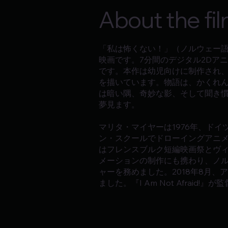
About the fi
「私は怖くない！」（ノルウェー語：J
映画です。7分間のデジタル2Dアニメー
です。本作は幼児向けに制作され
を描いています。物語は、かくれ
は暗い隅、奇妙な影、そして聞き
夢見ます。
マリタ・マイヤーは1976年、ド
ン・スクールでドローイングアニメー
はフレンスブルク短編映画祭とヴィ
メーションの制作にも携わり、ノ
ャーを務めました。2018年8月、ア
ました。『I Am Not Afraid