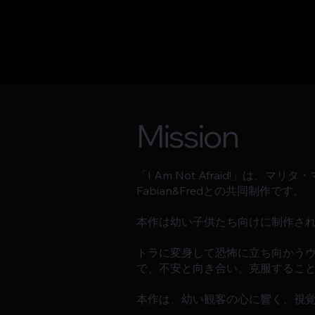
Mission
「I Am Not Afraid!」
Fabian&Fredとの共同制作です。
本作は幼い子供たち向けに制作さ
トラに変身して恐怖に立ち向かう
で、不安と向き合い、克服するこ
本作は、幼い観客の心に響く、視覚