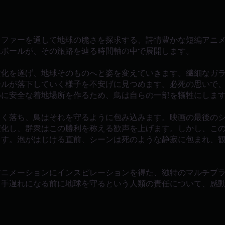
タファーを通して地球の脆さを探求する、詩情豊かな短編アニ
球ボールが、その旅路を辿る時間軸の中で展開します。
変化を遂げ、地球そのものへと姿を変えていきます。繊細なガ
ールが落下していく様子を不安げに見つめます。必死の思いで
めに安全な着地場所を作るため、鳥は自らの一部を犠牲にしま
しく落ち、鳥はそれを守るように包み込みます。映画の最後の
変化し、群衆はこの勝利を称える歓声を上げます。しかし、こ
ます。泡がはじける直前、シーンは死のような静寂に包まれ、
アニメーションにインスピレーションを得た、独特のマルチプ
、手遅れになる前に地球を守るという人類の責任について、感