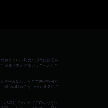
球の脆さという切実な現実に観客を
と配慮を必要とするガラス玉として
感覚を生み出し、そこで内省を可能
は、環境の脆弱性を力強く象徴して
に、地球を守るためにどのような個
を体現しています。それは、「私た