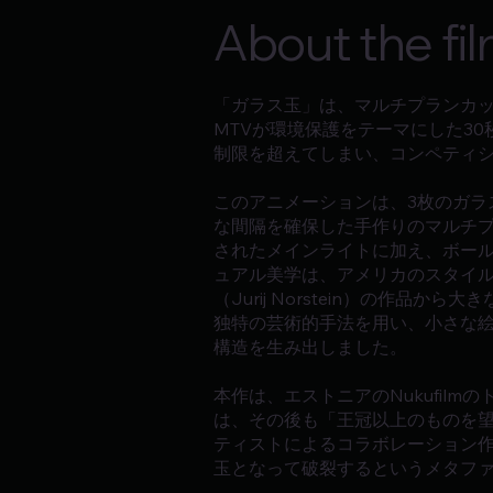
About the fi
「ガラス玉」は、マルチプランカ
MTVが環境保護をテーマにした3
制限を超えてしまい、コンペティ
このアニメーションは、3枚のガラス
な間隔を確保した手作りのマルチプ
されたメインライトに加え、ボー
ュアル美学は、アメリカのスタイ
（Jurij Norstein）の
独特の芸術的手法を用い、小さな
構造を生み出しました。
本作は、エストニアのNukufi
は、その後も「王冠以上のものを
ティストによるコラボレーション
玉となって破裂するというメタフ