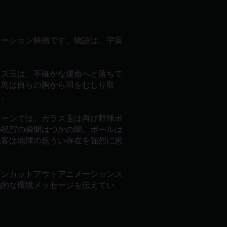
メーション映画です。物語は、宇宙
ラス玉は、不確かな運命へと落ちて
、鳥は自らの胸から羽をむしり取
す。
シーンでは、ガラス玉は再び野球ボ
の祝賀の瞬間はつかの間、ボールは
観客は地球の危うい存在を強烈に思
ランカットアウトアニメーションス
動的な環境メッセージを伝えてい