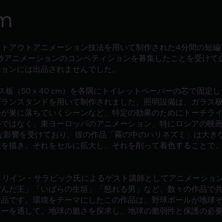
lm
ットアウトアニメーション技法を用いて制作された4分間の短編
0秒アニメーションのコンペティションを募集したことを受けて
ションには出品されませんでした。
板（50 x 40 cm）を各隅にトイレットペーパーの芯で固
ランスタンドを用いて制作されました。照明設備は、ガラス板
ルが巣に落ちていくシーンなど、特定の効果のためにトーチラ
ルではなく、東ヨーロッパのアニメーション、特にロシアの映
作品から大きな影響を受けており、彼の作品「霧の中のハリネズミ」は
絵を描き、それをセルに拡大し、それを削って着色することで
lmのトリイン・サラピック氏によるゲスト講師としてアニメーシ
望んだ王」「いばらの生垣」「怒れる男」など、数々の作品で
作品です。環境をテーマにしたこの作品は、野球ボールが地球
ァーを通して、地球の脆さを探求し、地球の脆弱性と保護の必