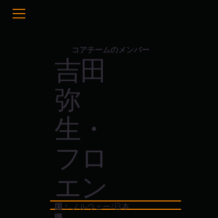
コアチームのメンバー
吉田
弥
生・
フロ
エン
国：
ノルウェー/日本
職