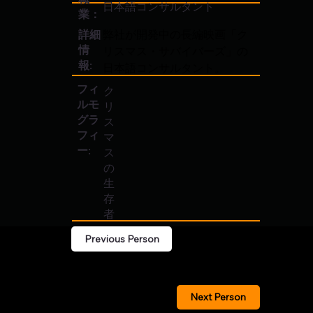
日本語コンサルタント
業：
弊社が開発中の長編映画「ク
詳細
情
リスマス・サバイバーズ」の
報:
日本語コンサルタント。
フィ
ク
ルモ
リ
グラ
ス
フィ
マ
ー:
ス
の
生
存
者
Previous Person
Next Person