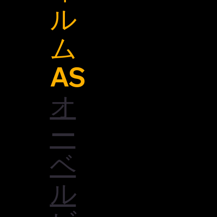
ル
ム
AS
オ
ー
ベ
ル