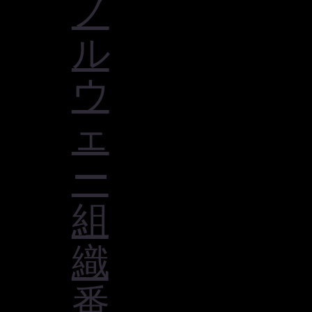
ノ
ル
ウ
ェ
ー
組
織
番