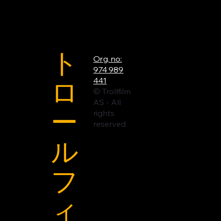
ト
Org. no:
974 989
ロ
441
© Trollfilm
AS - All
ー
rights
reserved
ル
フ
ィ