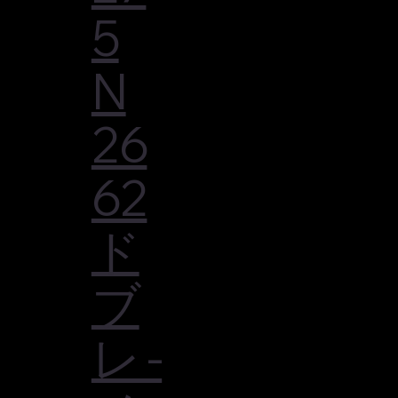
5
N
26
62
ド
ブ
レ -