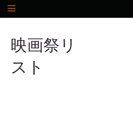
映画祭リ
スト