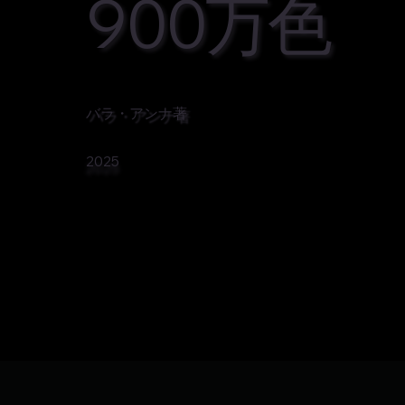
900万色
バラ・アンナ著
2025