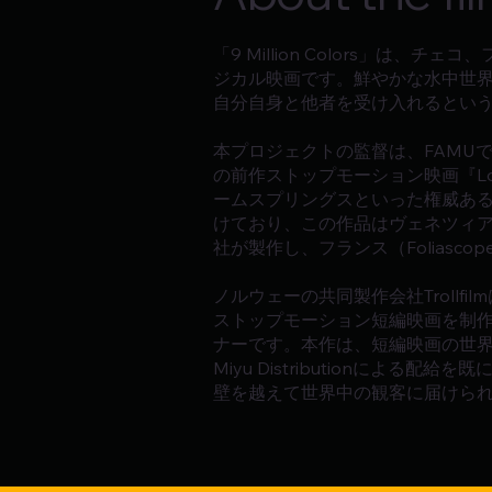
「9 Million Colors」
ジカル映画です。鮮やかな水中世
自分自身と他者を受け入れるとい
本プロジェクトの監督は、FAMU
の前作ストップモーション映画『Love
ームスプリングスといった権威ある映
けており、この作品はヴェネツィア
社が製作し、フランス（Foliasc
ノルウェーの共同製作会社Troll
ストップモーション短編映画を制
ナーです。本作は、短編映画の世
Miyu Distributionによる
壁を越えて世界中の観客に届けら