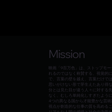
Mission
映画「9百万色」は、ストップモ
れるのではなく称賛する、視覚的
で、言葉の壁を越え、言葉だけで
思いがけない形で芽生えたあり得
分とは見た目が違う人々に対する
なく、むしろ単純化しすぎたよう
4つの異なる国から才能豊かな芸
視点が創造的な仕事の質を高める
リアルな人間の感情と社会の力学