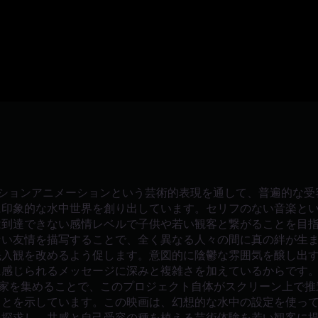
ーションアニメーションという芸術的表現を通して、普遍的な受
に印象的な水中世界を創り出しています。セリフのない音楽と
は到達できない感情レベルで子供や若い観客と繋がることを目
ない友情を描写することで、全く異なる人々の間に真の絆が生
先入観を改めるよう促します。意図的に陰鬱な雰囲気を醸し出
に感じられるメッセージに深みと複雑さを加えているからです
術家を集めることで、このプロジェクト自体がスクリーン上で推
ことを示しています。この映画は、幻想的な水中の設定を使っ
を探求し、共感と自己受容の種を植える芸術体験を若い観客に