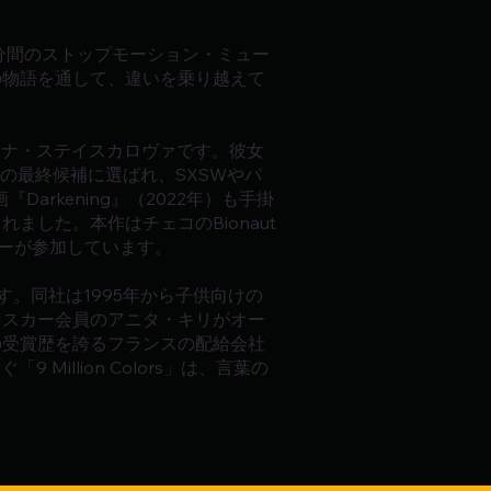
15分間のストップモーション・ミュー
の物語を通して、違いを乗り越えて
ンナ・ステイスカロヴァです。彼女
ミー賞の最終候補に選ばれ、SXSWやパ
rkening』（2022年）も手掛
した。本作はチェコのBionaut
トナーが参加しています。
す。同社は1995年から子供向けの
オスカー会員のアニタ・キリがオー
の受賞歴を誇るフランスの配給会社
Million Colors」は、言葉の