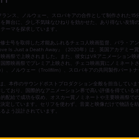
は、チェコ、フランス、ノルウェー、スロバキアの合作として制作された
界を舞台に、少し不気味なひねりを効かせた、あり得ない友情
うテーマを探求しています。
で修士号を取得した才能あふれるチェコ人映画監督、バラ・ア
 Is Just a Death Away』（2020年）は、英国アカデ
画祭で上映されました。また、彼女はVRアニメーション映画『Da
国際映画祭でプレミア上映され、チェコ映画賞にノミネートされま
ope）、ノルウェー（Trollfilm）、スロバキアの共同製作パー
filmは、本作のサウンドポストプロダクション全般を担当していま
作しており、国際的なアニメーション界で高い評価を得ている
界的配給で成功を収め、オスカー賞ノミネートや主要映画祭で
配給を既に決定しています。セリフを使わず、音楽と映像だけで物語を紡ぐ「9 
れるよう設計されています。