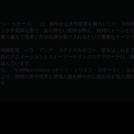
ナイン・ミリオン・カラーズ）」は、鮮やかな水中世界を舞台にした、1
どこか不気味な形で、あり得ない友情を称え、独特のトーンと
を乗り越えて他者と自分自身を受け入れるという重要なテーマ
る映画監督、バラ・アンナ・ステイスカロヴァ。彼女はこれま
独自のアニメーションとストーリーテリングのアプローチは、
き込んでいます。
「9 Million Colors（ナイン・ミリオン・カラーズ）
により、独特の水中世界と登場人物を鮮やかに描き出す没入感
ます。